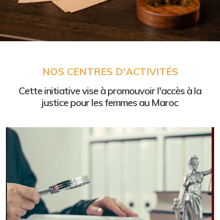
Normes internationales
NOS CENTRES D'ACTIVITÉS
des droits humains
Cette initiative vise à promouvoir l'accès à la
Comment les plaider devant les tribunaux
justice pour les femmes au Maroc
Cliquez ici »