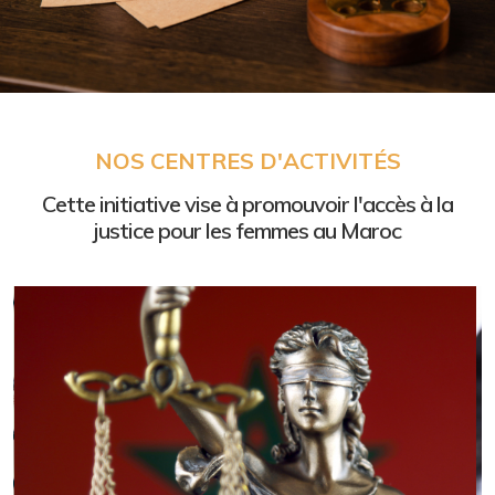
Normes internationales
NOS CENTRES D'ACTIVITÉS
des droits humains
Cette initiative vise à promouvoir l'accès à la
Comment les plaider devant les tribunaux
justice pour les femmes au Maroc
Cliquez ici »