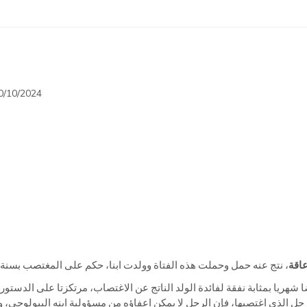
0/10/2024
عاقة
، نتج عنه حمل وحملت هذه الفتاة وولدت ابنا، حكم على المغتصب بسنة (1) حبسا نافذا
رجل الذي اغتصبها، فإن الرجل لا يمكن اعفاؤه من مسؤولية ابنه البيولوجي، و