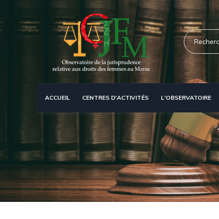
Aller
au
contenu
Recherche
principal
ACCUEIL
CENTRES D'ACTIVITÉS
L'OBSERVATOIRE