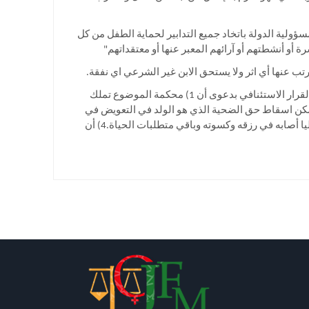
ؤولية الدولة باتخاد جميع التدابير لحماية الطفل من كل
ة أو أنشطتهم أو آرائهم المعبر عنها أو معتقداتهم"
ترتب عنها أي اثر ولا يستحق الابن غير الشرعي اي نفقة.
طعنت الأم في القرار بالنقض، فقضت محكمة النقض بنقض و إبطال القرار الاستئنافي بدعوى أن 1) محكمة الموضوع تملك
بات الخصوم و فهم الدعوى على حقيقتها 2) أنه لا يمكن اسقاط حق الضحية الذي هو الولد في التعويض في
إطار المسؤولية التقصيرية. 3) كون حمل الفتاة بشكل غير شرعي دون رضاها يعتبر ضررا محققا اصاب الولد المولود في الحال ومستقبليا أصابه في رزقه وكسوته وباقي متطلبات الحياة.4) أن