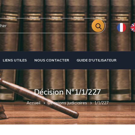
r
LIENS UTILES
NOUS CONTACTER
GUIDE D'UTILISATEUR
Décision N°1/1/227
Fil
Accueil
Décisions judiciaires
1/1/227
d'Ariane