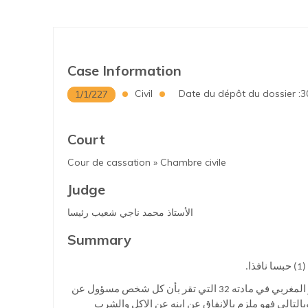
Case Information
Civil
Date du dépôt du dossier :3
1/1/227
Court
Cour de cassation » Chambre civile
Judge
الأستاذ محمد ناجي شعيب رئيسا
Summary
.
تقدمت الفتاة بطلب تعويضا شهريا بمثابة نفقة لفائدة الولد الناتج عن الاغتصاب، مرتكزتا على الدستور المغربي في مادته 32 التي تقر بأن كل شخص مسؤول عن
بالتالي فهو ملزم بالإنفاق عن ابنه عن الاكل والشرب