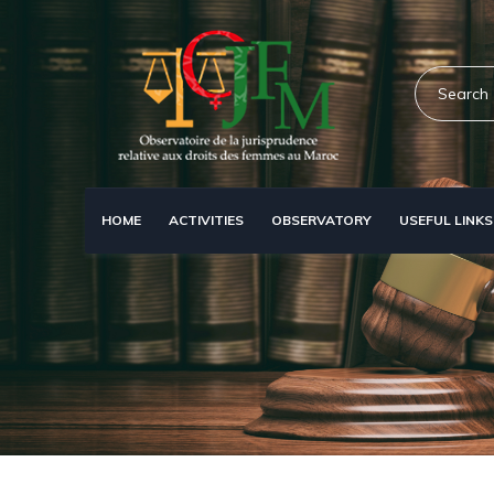
Skip
to
main
Search
content
HOME
ACTIVITIES
OBSERVATORY
USEFUL LINKS