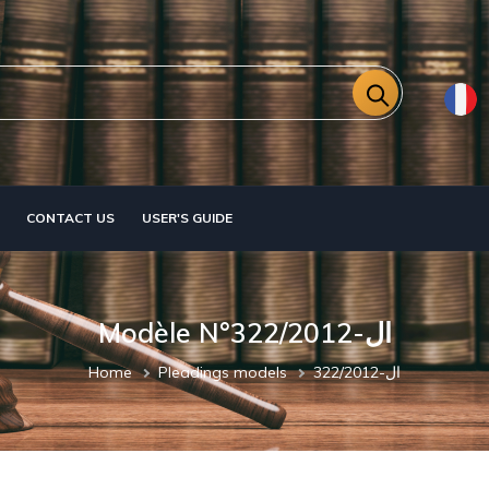
CONTACT US
USER'S GUIDE
Modèle N°322/2012-ال
Breadcrumb
Home
Pleadings models
322/2012-ال