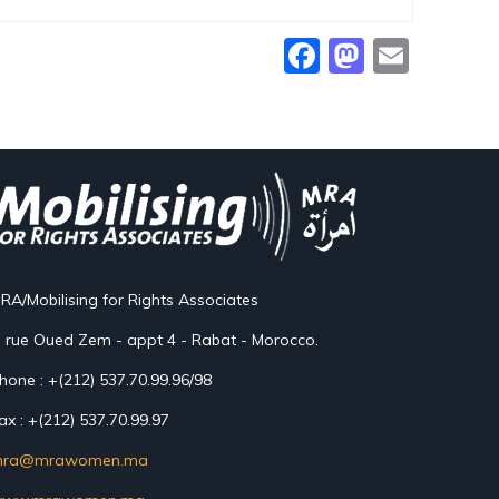
Facebook
Mastod
Email
RA/Mobilising for Rights Associates
, rue Oued Zem - appt 4 - Rabat - Morocco.
hone : +(212) 537.70.99.96/98
ax : +(212) 537.70.99.97
ra@mrawomen.ma